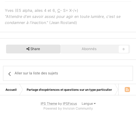
Yves (E5 alpha, ailes 4 et 6,
C
- S= X-/+)
"Attendre d'en savoir assez pour agir en toute lumière, c'est se
condamner à l'inaction."
(Jean Rostand)
Share
Abonnés
0
Aller sur la liste des sujets
Accueil
Partage d'expériences et questions sur un type particulier
Ennéatyp
IPS Theme
by
IPSFocus
Langue
Powered by Invision Community