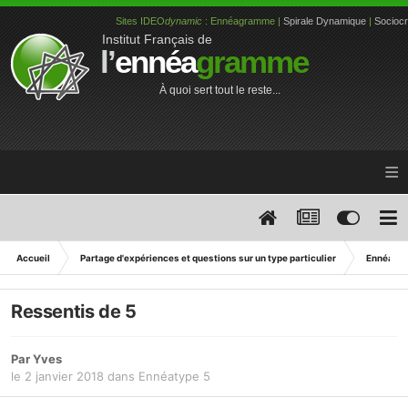
Sites IDEO
dynamic
: Ennéagramme |
Spirale Dynamique
|
Sociocr
Institut Français de
l’
ennéa
gramme
À quoi sert tout le reste...
≡
Accueil
Partage d'expériences et questions sur un type particulier
Ennéatyp
Ressentis de 5
Par Yves
le 2 janvier 2018
dans
Ennéatype 5