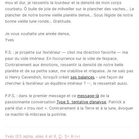
mou et dur, je ressentis la lourdeur et la densité de mon corps
courbatu. Ô bulle de joie de m’éveiller sur le plancher des vaches… Le
plancher de notre bonne vieille planète dense… Sous l’égide de notre
bonne vieille lune ronde… Gratitude.
Je vous souhaite une année dense,
Yves
P.S. : je projette sur l’extérieur — c’est ma direction favorite — ma
peur du vide intérieur. En l’occurrence sur le vide de l’espace.
Contrairement aux émotions, ressentir la densité de notre belle
planète et de sa petite sœur, me stabilise et m’apaise. Je ne sais pas
si Henry Cavendish, lorsqu’il créait
ses balances
– une façon de
chercher à l’extérieur un équilibre intérieur ? --, le ressentait aussi.
P.P.S. : dans le premier message et ce
message-là
de la
passionnante conversation
Type 5, tentative d’analyse
, Patrick a
parlé d’un
« trou noir »
. Contrairement à la Terre et à la lune, évoquer
ce machin-là m’écrase la poitrine.
Yves (E5 alpha, ailes 4 et 6,
C
- S= X-/+)