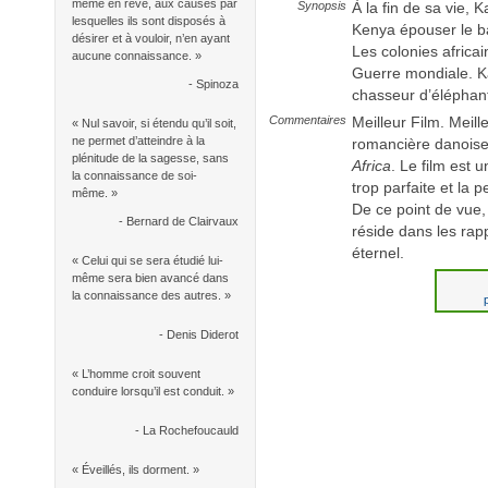
même en rêve, aux causes par
Synopsis
À la fin de sa vie, 
lesquelles ils sont disposés à
Kenya épouser le ba
désirer et à vouloir, n’en ayant
Les colonies africa
aucune connaissance. »
Guerre mondiale. K
- Spinoza
chasseur d’éléphan
Commentaires
Meilleur Film. Meill
« Nul savoir, si étendu qu’il soit,
ne permet d’atteindre à la
romancière danoise
plénitude de la sagesse, sans
Africa
. Le film est
la connaissance de soi-
trop parfaite et la p
même. »
De ce point de vue, l
- Bernard de Clairvaux
réside dans les rap
éternel.
« Celui qui se sera étudié lui-
même sera bien avancé dans
la connaissance des autres. »
- Denis Diderot
« L’homme croit souvent
conduire lorsqu’il est conduit. »
- La Rochefoucauld
« Éveillés, ils dorment. »