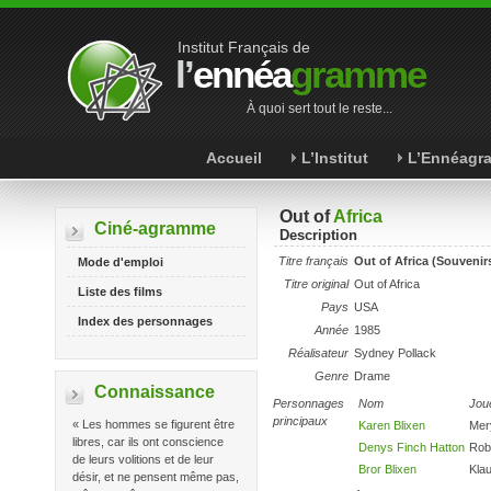
Institut Français de
l’
ennéa
gramme
À quoi sert tout le reste...
Accueil
L’Institut
L’Ennéagr
Out of
Africa
Ciné-agramme
Description
Titre français
Out of Africa (Souvenir
Mode d'emploi
Titre original
Out of Africa
Liste des films
Pays
USA
Index des personnages
Année
1985
Réalisateur
Sydney Pollack
Genre
Drame
Connaissance
Personnages
Nom
Jou
principaux
« Les hommes se figurent être
Karen Blixen
Mer
libres, car ils ont conscience
Denys Finch Hatton
Rob
de leurs volitions et de leur
Bror Blixen
Kla
désir, et ne pensent même pas,